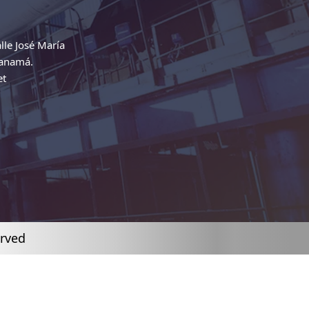
lle José María
Panamá.
et
erved