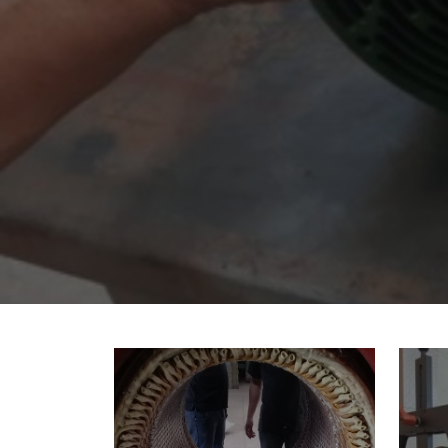
220-
4184