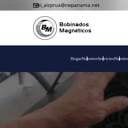
sei_aizprua@cwpanama.net
Hogar
Nosotros
Servicios
Hogar
Nosotros
Servicios
Nuestro
Nuestro
trabajo
Equipos
Contáctenos
+507