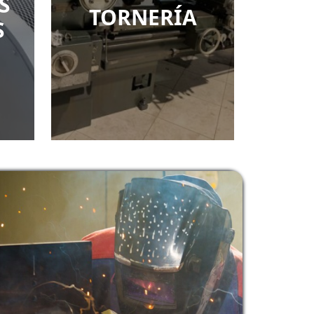
S
TORNERÍA
S