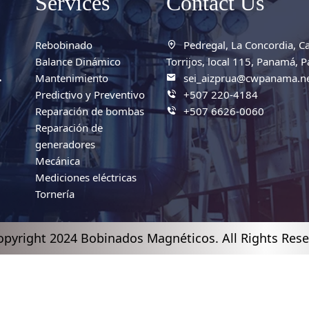
Services
Contact Us
Rebobinado
Pedregal, La Concordia, Ca
Balance Dinámico
Torrijos, local 115, Panamá, 
.
Mantenimiento
sei_aizprua@cwpanama.n
Predictivo y Preventivo
+507 220-4184
Reparación de bombas
+507 6626-0060
Reparación de
generadores
Mecánica
Mediciones eléctricas
Tornería
pyright 2024 Bobinados Magnéticos. All Rights Res