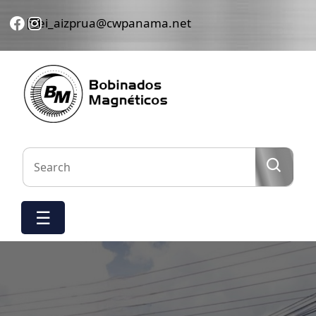
sei_aizprua@cwpanama.net
Hogar
Nosotros
Servicios
Nuestro
trabajo
☰
Equipos
Contáctenos