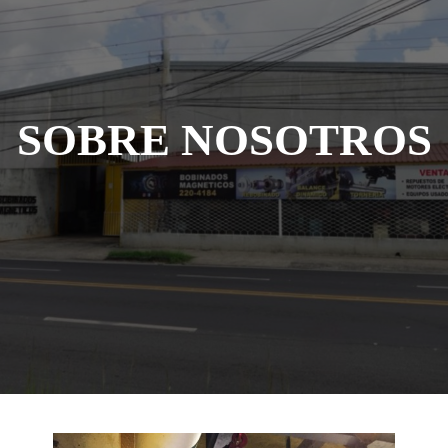
507
20-
184
SOBRE NOSOTROS