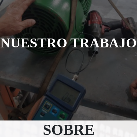
507
20-
184
NUESTRO TRABAJO
SOBRE