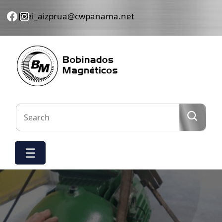
sei_aizprua@cwpanama.net
Hogar
Nosotros
Servicios
Nuestro
trabajo
☰
Equipos
Contáctenos