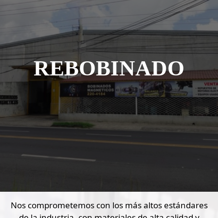
507
20-
184
REBOBINADO
Nos comprometemos con los más altos estándares
de la industria, con materiales de alta calidad y