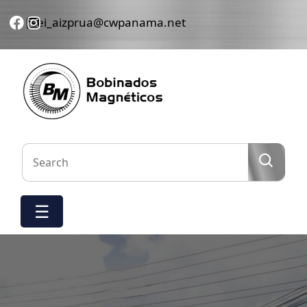
sei_aizprua@cwpanama.net
Hogar
Nosotros
Servicios
Nuestro
trabajo
☰
Equipos
Contáctenos